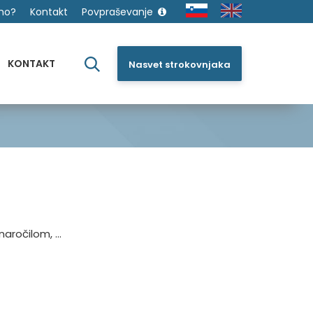
mo?
Kontakt
Povpraševanje
KONTAKT
Nasvet strokovnjaka
aročilom, ...