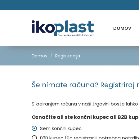
DOMOV
Domov
Registracija
Še nimate računa? Registriraj 
S kreiranjem računa v naši trgovini boste lahko h
Označite ali ste končni kupec ali B2B kup
Sem končni kupec
B2B kupec (Po registraciji potrebna potrdite