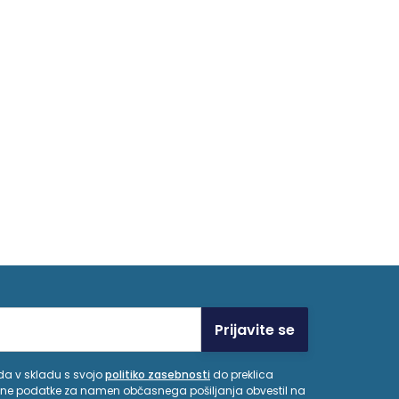
Prijavite se
 da v skladu s svojo
politiko zasebnosti
do preklica
ne podatke za namen občasnega pošiljanja obvestil na