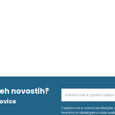
seh novostih?
ovice
S prijavo na e-novice se strinjate,
hranimo in obdelujemo vaše oseb