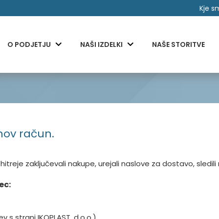
Kje s
O PODJETJU
NAŠI IZDELKI
NAŠE STORITVE
nov račun.
itreje zaključevali nakupe, urejali naslove za dostavo, sledili n
ec:
v s strani IKOPLAST, d.o.o.)