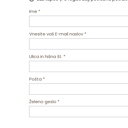
Ime *
Vnesite vaš E-mail naslov *
Ulica in hišna št. *
Pošta *
Želeno geslo *